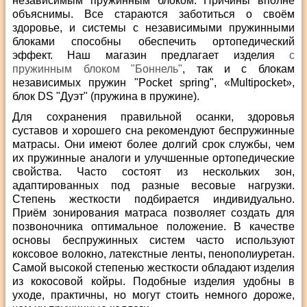
независимым пружинным блоком. Причины вполне
объяснимы. Все стараются заботиться о своём
здоровье, и системы с независимыми пружинными
блоками способны обеспечить ортопедический
эффект. Наш магазин предлагает изделия
с
пружинным блоком "Боннель"
, так и с блокам
независимых пружин "Pocket spring", «Multipocket»,
блок DS "Дуэт" (пружина в пружине).
Для сохранения правильной осанки, здоровья
суставов и хорошего сна рекомендуют беспружинные
матрасы. Они имеют более долгий срок службы, чем
их пружинные аналоги и улучшенные ортопедические
свойства. Часто состоят из нескольких зон,
адаптированных под разные весовые нагрузки.
Степень жесткости подбирается индивидуально.
Приём зонирования матраса позволяет создать для
позвоночника оптимальное положение. В качестве
основы беспружинных систем часто используют
коксовое волокно, латекстные ленты, пенополиуретан.
Самой высокой степенью жесткости обладают изделия
из кокосовой койры. Подобные изделия удобны в
уходе, практичны, но могут стоить немного дороже,