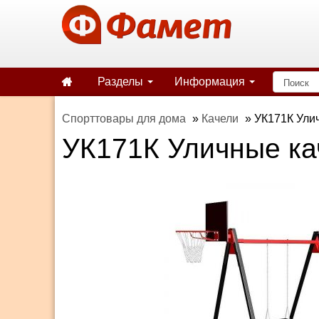
Разделы
Информация
Спорттовары для дома
»
Качели
»
УК171К Улич
УК171К Уличные ка