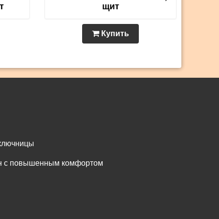
т
щит
Купить
 ключницы
он с повышенным комфортом