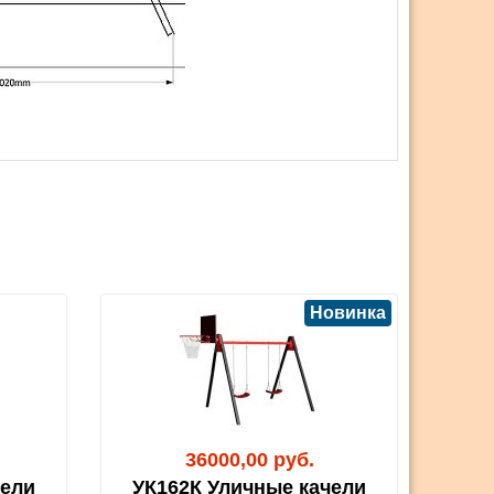
Новинка
36000,00 руб.
чели
УК162К Уличные качели