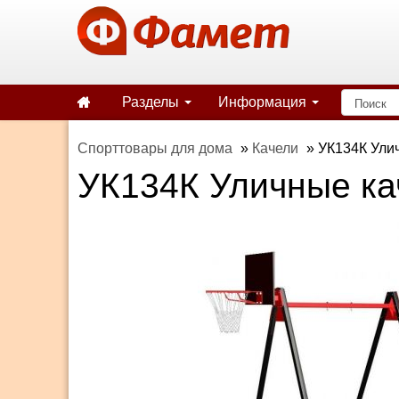
Разделы
Информация
Спорттовары для дома
»
Качели
»
УК134К Улич
УК134К Уличные ка