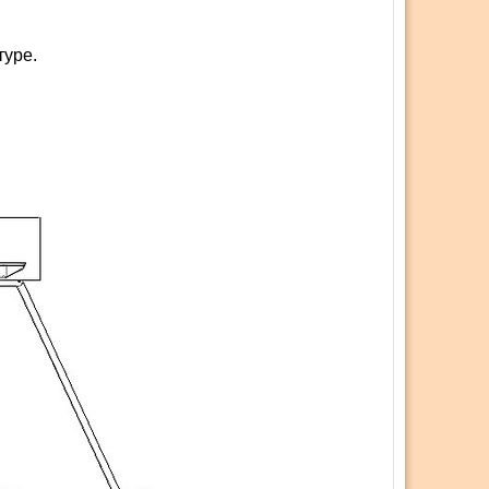
туре.