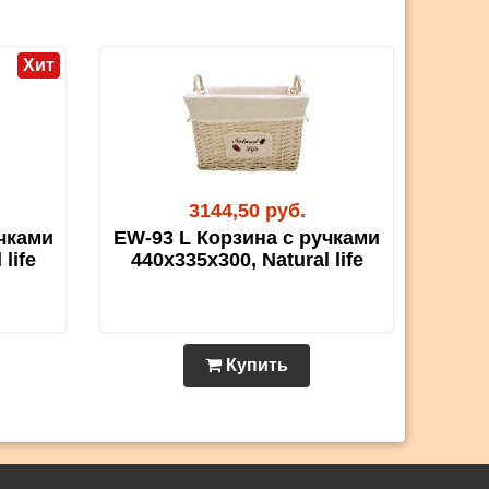
Хит
3144,50 руб.
чками
EW-93 L Корзина с ручками
life
440х335х300, Natural life
Купить