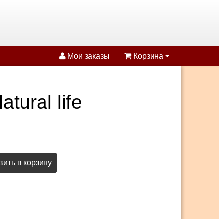
Мои заказы
Корзина
ural life
ить в корзину