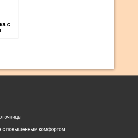
ка с
я
 ключницы
он с повышенным комфортом