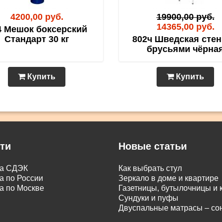
4200,00 руб.
19900,00 руб.
14365,00 руб.
4 Мешок боксерский
Стандарт 30 кг
802ч Шведская стен
брусьями чёрна
Купить
Купить
ти
Новые статьи
ка СДЭК
Как выбрать стул
а по России
Зеркало в доме и квартире
а по Москве
Газетницы, бутылочницы и
Сундуки и пуфы
Двуспальные матрасы – с