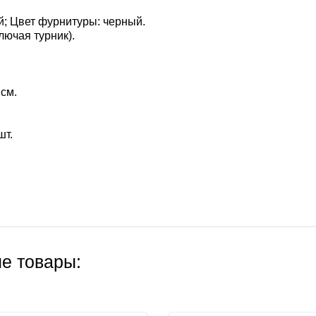
й; Цвет фурнитуры: черный.
лючая турник).
см.
шт.
е товары: