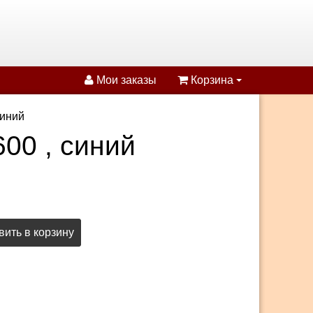
Мои заказы
Корзина
синий
00 , синий
ить в корзину