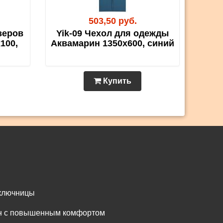
503,50 руб.
зеров
Yik-09 Чехол для одежды
100,
Аквамарин 1350х600, синий
Купить
 ключницы
он с повышенным комфортом