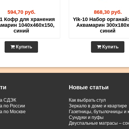
594,70 руб.
868,30 руб.
11 Кофр для хранения
Yik-10 Набор органай
марин 1040х460х150,
Аквамарин 300х180х
синий
синий
Купить
Купить
ти
Новые статьи
ка СДЭК
Как выбрать стул
а по России
Зеркало в доме и квартире
а по Москве
Газетницы, бутылочницы и
Сундуки и пуфы
Двуспальные матрасы – с