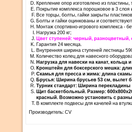
Крепление опор изготовлено из пластины, 
Покрытие комплекса порошковое в 3 слоя и
Все торцы, болты, гайки закрыты пластико
Болты и гайки оцинкованы и соответствую
Монтаж спортивно-игрового комплекса - бе
Нагрузка 200 кг;
Цвет ступеней: черный, разноцветный,
Гарантия 24 месяца.
Внутренняя ширина ступеней лестницы 59
Количество колец для навесного оборудова
Нагрузка для навески на канат, кольца и л
Кронштейн для боксерского мешка: длин
Скамья для пресса и жима: длина скамьи
Брусья: Ширина брусьев 53 см, вылет б
Турник стандарт: Ширина перекладины 
Щит баскетбольный. Размер: 600х800х20
красный. Возможно установить с разны
В комплекте подвесы для качелей на втулк
Производитель:
СV