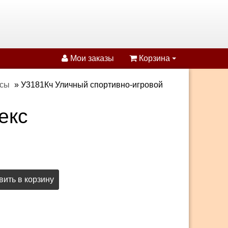
Мои заказы
Корзина
ксы
»
У3181Кч Уличный спортивно-игровой
екс
ить в корзину