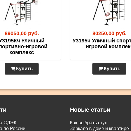
89050,00 руб.
80250,00 руб.
У3195Кч Уличный
У3195ч Уличный спор
портивно-игровой
игровой комплек
комплекс
Купить
Купить
ти
Новые статьи
ка СДЭК
Как выбрать стул
а по России
Зеркало в доме и квартире