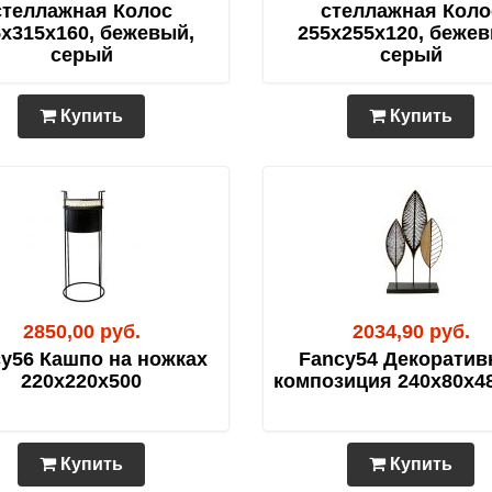
стеллажная Колос
стеллажная Коло
5х315х160, бежевый,
255х255х120, бежев
серый
серый
Купить
Купить
2850,00 руб.
2034,90 руб.
y56 Кашпо на ножках
Fancy54 Декоратив
220х220х500
композиция 240х80х4
Купить
Купить