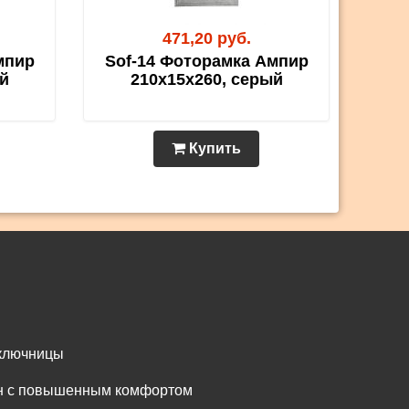
471,20 руб.
мпир
Sof-14 Фоторамка Ампир
й
210х15х260, серый
Купить
 ключницы
он с повышенным комфортом