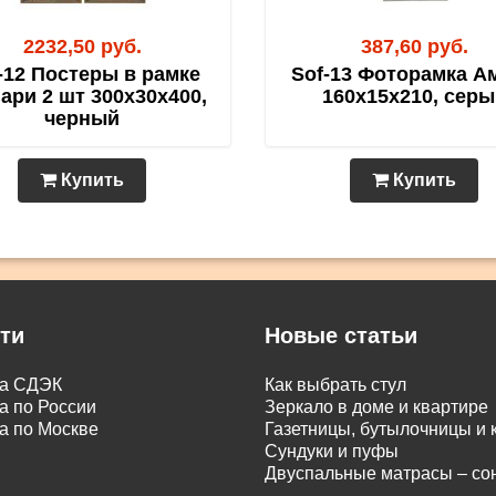
2232,50 руб.
387,60 руб.
-12 Постеры в рамке
Sof-13 Фоторамка А
ари 2 шт 300х30х400,
160х15х210, серы
черный
Купить
Купить
ти
Новые статьи
ка СДЭК
Как выбрать стул
а по России
Зеркало в доме и квартире
а по Москве
Газетницы, бутылочницы и
Сундуки и пуфы
Двуспальные матрасы – с