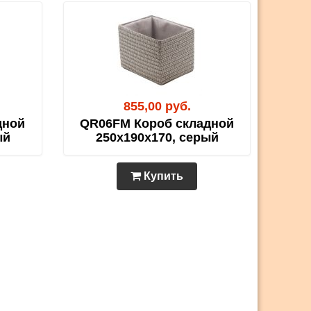
855,00 руб.
дной
QR06FM Короб складной
ый
250х190х170, серый
Купить