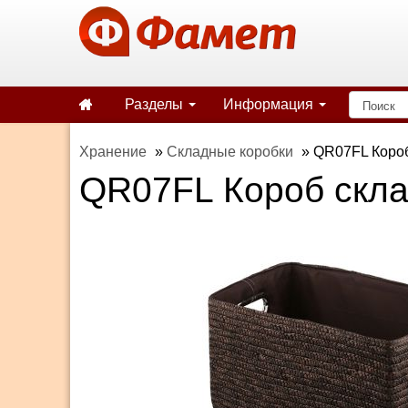
Разделы
Информация
Хранение
»
Складные коробки
»
QR07FL Короб
QR07FL Короб скла