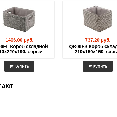
1406,00 руб.
737,20 руб.
6FL Короб складной
QR06FS Короб скла
10х220х190, серый
210х150х150, сер
Купить
Купить
пают: