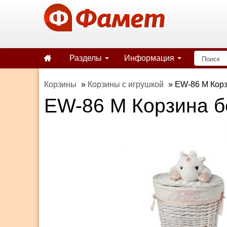
Разделы
Информация
Корзины
»
Корзины с игрушкой
»
EW-86 M Корз
EW-86 M Корзина б