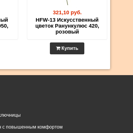
321,10 руб.
ный
HFW-13 Искусственный
50,
цветок Ранункулюс 420,
розовый
Купить
 ключницы
он с повышенным комфортом