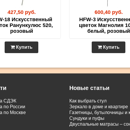
427,50 руб.
600,40 руб.
-18 Искусственный
HFW-3 Искусствен
ток Ранункулюс 520,
цветок Магнолия 10
розовый
белый, розовый
Купить
Купить
ти
Новые статьи
ка СДЭК
Как выбрать стул
а по России
Зеркало в доме и квартире
а по Москве
Газетницы, бутылочницы и
Сундуки и пуфы
Двуспальные матрасы – с