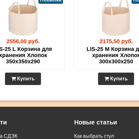
2556,00 руб.
2175,50 руб.
S-25 L Корзина для
LIS-25 M Корзина 
хранения Хлопок
хранения Хлопо
350х350х290
300х300х250
Купить
Купить
ти
Новые статьи
ка СДЭК
Как выбрать стул