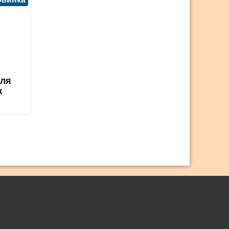
для
к