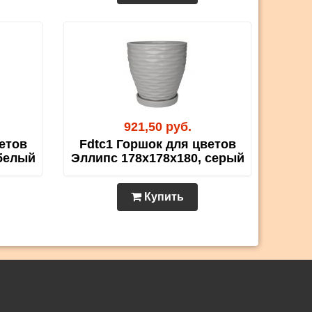
921,50 руб.
етов
Fdtc1 Горшок для цветов
 белый
Эллипс 178х178х180, серый
Купить