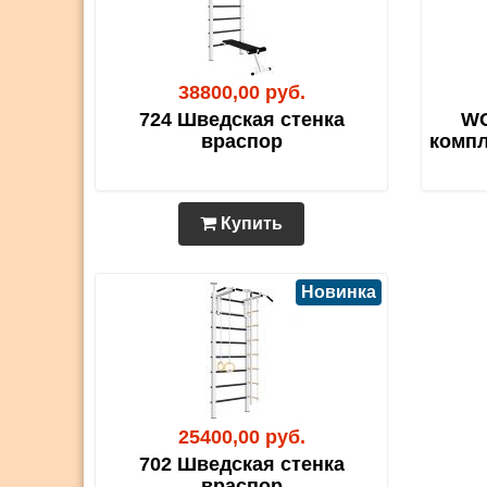
38800,00 руб.
724 Шведская стенка
WO
враспор
компл
Купить
Новинка
25400,00 руб.
702 Шведская стенка
враспор