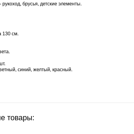
- рукоход, брусья, детские элементы.
 130 см.
вета.
шт.
ветный, синий, желтый, красный.
е товары: