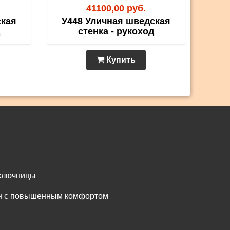
41100,00 руб.
ская
У448 Уличная шведская
стенка - рукоход
Купить
 ключницы
он с повышенным комфортом