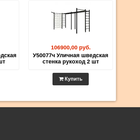
106900,00 руб.
едская
У50077ч Уличная шведская
шт
стенка рукоход 2 шт
Купить