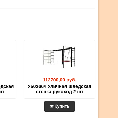
112700,00 руб.
едская
У50266ч Уличная шведская
шт
стенка рукоход 2 шт
Купить