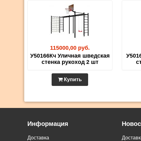
115000,00 руб.
У50166Кч Уличная шведская
У501
стенка рукоход 2 шт
с
Купить
Информация
Новос
Доставка
Достав